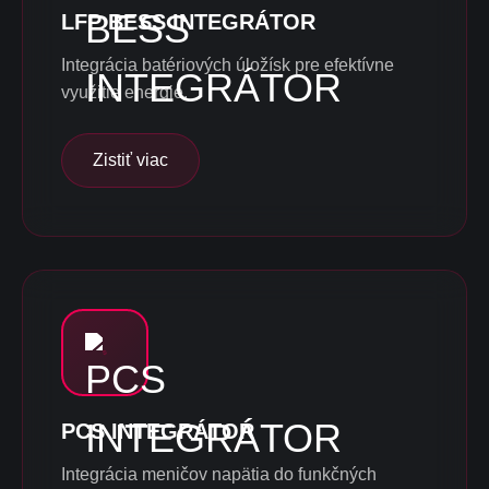
LFP BESS INTEGRÁTOR
Integrácia batériových úložísk pre efektívne
využitie energie.
Zistiť viac
PCS INTEGRÁTOR
Integrácia meničov napätia do funkčných