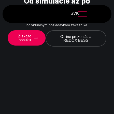
Od simulácie až po
reálnu prevádzku
SVK
Centrum inovačných riešení, kde sa návrhy stávajú realitou.
Realizujeme projekty overené simuláciami, plne prispôsobené
individuálnym požiadavkám zákazníka.
Získajte
Online prezentácia
ponuku
REDOX BESS