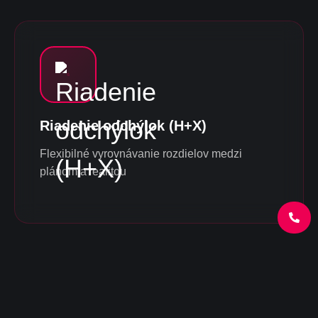
Riadenie odchýlok (H+X)
Flexibilné vyrovnávanie rozdielov medzi
plánom a realitou