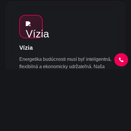
Vízia
Energetika budúcnosti musí byť inteligentná,
flexibilná a ekonomicky udržateľná. Naša
vízia spája technológiu, dátové modelovanie
a prax, aby podniky získali skutočnú
energetickú autonómiu.