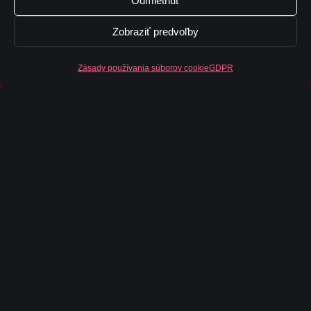
Odmietnuť
Zobraziť predvoľby
Zásady používania súborov cookie
GDPR
Škálovanie
Nezávislé škálovanie výkonu (MW) a kapacity
(MWh)