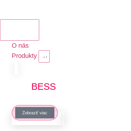
O nás
Produkty
LFP
BESS
Najrozšírenejšie lítiové technológie v obla
Zobraziť viac