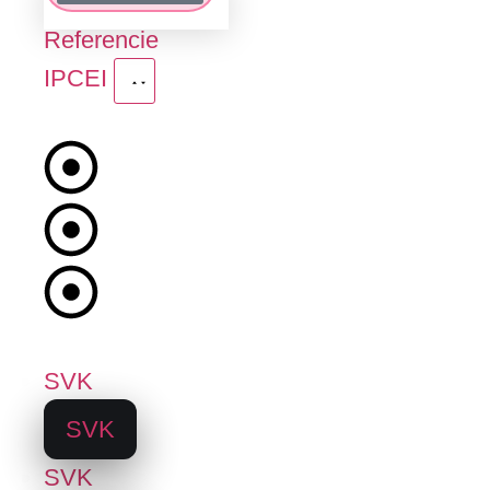
Referencie
IPCEI
1.
Fáza
2.
Fáza
Novinky
SVK
SVK
SVK