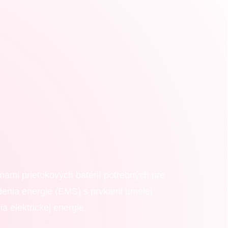
émami prietokových batérií potrebných pre
denia energie (EMS) s prvkami umelej
a elektrickej energie.