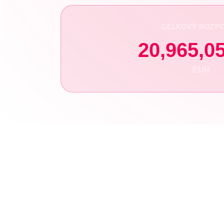
CELKOVÝ ROZP
20,965,0
EUR