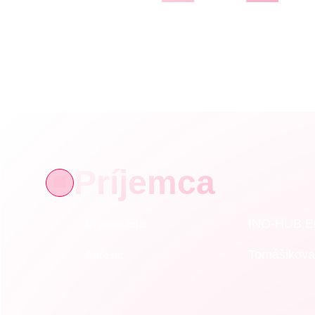
Príjemca
🏢
INO-HUB Ene
Organizácia:
Tomášikova 
Adresa: