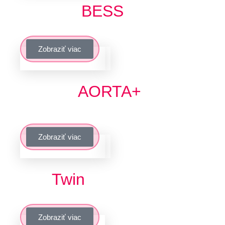
REDOX
BESS
Technologicky pokročilé riešenie pre veľko
Zobraziť viac
AI EMS
AORTA+
Efektívne riadenie energetických zdrojov
Zobraziť viac
Digi
Twin
Koncept digitálneho dvojčaťa priamo do
Zobraziť viac