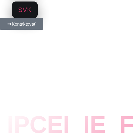
SVK
Kontaktovať
IPCEI_IE_