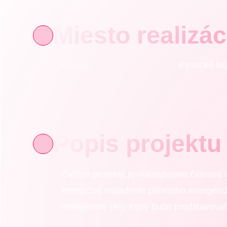
Miesto realizác
📍
Kysucké No
Lokalita:
Popis projektu
📋
Cieľom projektu je vykonávanie činností 
komerčné nasadenie pilotného energetic
inteligencie (AI), ktorý bude predstavova