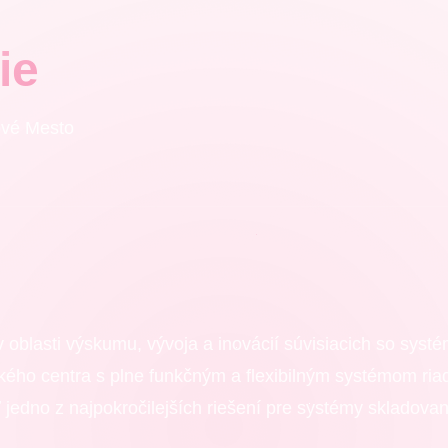
ie
vé Mesto
v oblasti výskumu, vývoja a inovácií súvisiacich so syst
kého centra s plne funkčným a flexibilným systémom ria
ť jedno z najpokročilejších riešení pre systémy skladovani