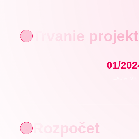
Trvanie projek
📅
01/202
ZAČIATOK
Rozpočet
💰