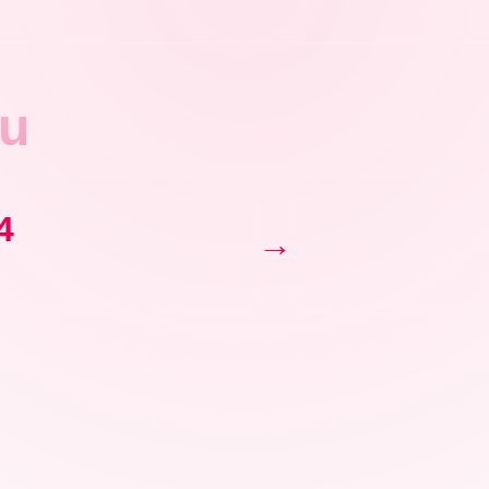
tu
4
→