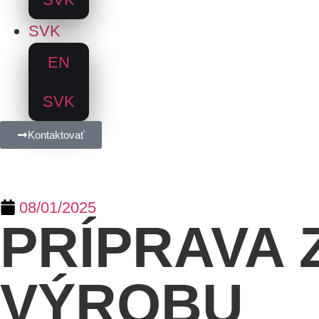
SVK
EN
SVK
Kontaktovať
08/01/2025
PRÍPRAVA 
VÝROBU