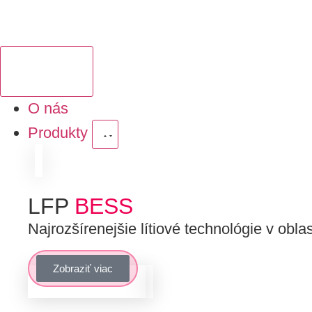
O nás
Produkty
LFP
BESS
Najrozšírenejšie lítiové technológie v obla
Zobraziť viac