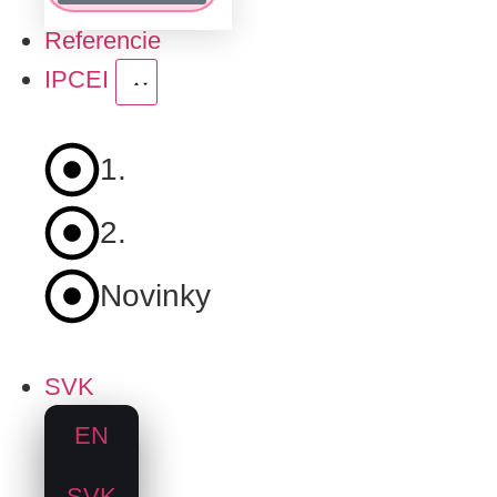
Referencie
IPCEI
1.
Fáza
2.
Fáza
Novinky
SVK
EN
SVK