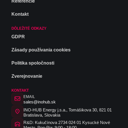
Referencie
Kontakt
DÔLEŽITÉ ODKAZY
GDPR
Zásady používania cookies
Politika spoločnosti
Zverejnovanie
KONTAKT
EMAIL
sales@inohub.sk
INO-HUB Energy j.s.a., Tomášikova 30, 821 01
Bratislava, Slovakia
R&D: Kukučínova 2734 024 01 Kysucké Nové
Mesto, Pon-Pia: 9:00 - 18:00