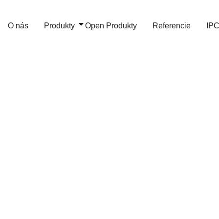
Preskočiť
na
O nás
Produkty
Open Produkty
Referencie
IPC
obsah