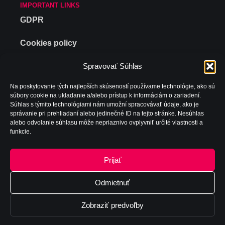
IMPORTANT LINKS
GDPR
Cookies policy
Company Policy
Spravovať Súhlas
Na poskytovanie tých najlepších skúseností používame technológie, ako sú
Publishing
súbory cookie na ukladanie a/alebo prístup k informáciám o zariadení.
Súhlas s týmito technológiami nám umožní spracovávať údaje, ako je
správanie pri prehliadaní alebo jedinečné ID na tejto stránke. Nesúhlas
CONTACT
alebo odvolanie súhlasu môže nepriaznivo ovplyvniť určité vlastnosti a
EMAIL
funkcie.
sales@inohub.sk
INO-HUB Energy j.s.a., Tomášikova 30, 821 01
Bratislava, Slovakia
Prijať
R&D: Kukučínova 2734 024 01 Kysucké Nové
Mesto, Pon-Pia: 9:00 - 18:00
Odmietnuť
Zobraziť predvoľby
C
opyrig
ht I
N
O-HUB
E
nergy
j
.s.a
.
;
Tvorba a