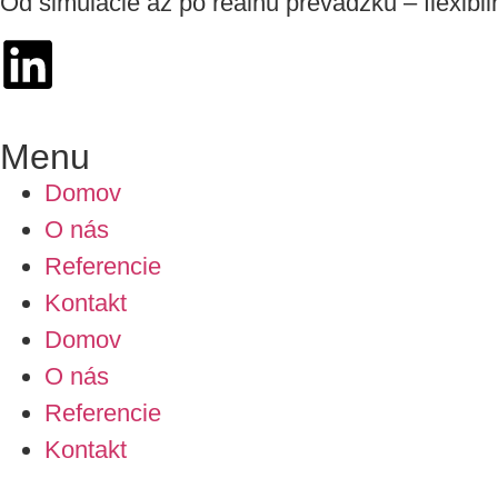
Od simulácie až po reálnu prevádzku – flexibiln
Menu
Domov
O nás
Referencie
Kontakt
Domov
O nás
Referencie
Kontakt