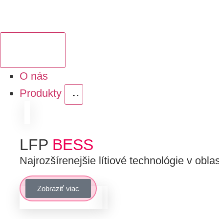
O nás
Produkty
LFP
BESS
Najrozšírenejšie lítiové technológie v obla
Zobraziť viac