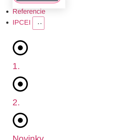
Referencie
IPCEI
1.
Fáza
2.
Fáza
Novinky